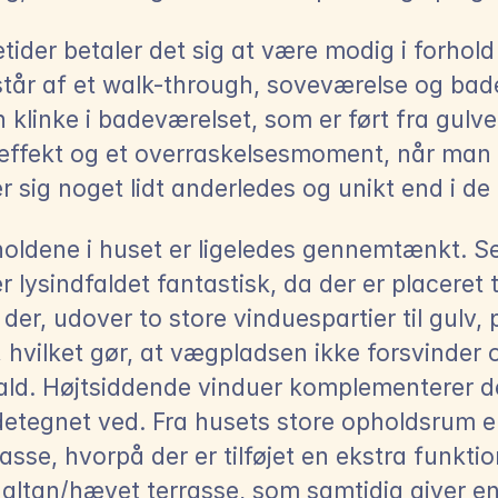
der betaler det sig at være modig i forhold t
tår af et walk-through, soveværelse og badev
 klinke i badeværelset, som er ført fra gulvet
ffekt og et overraskelsesmoment, når man å
 sig noget lidt anderledes og unikt end i de
oldene i huset er ligeledes gennemtænkt. Sel
r lysindfaldet fantastisk, da der er placeret
 der, udover to store vinduespartier til gulv, 
 hvilket gør, at vægpladsen ikke forsvinder 
ald. Højtsiddende vinduer komplementerer de
etegnet ved. Fra husets store opholdsrum er 
asse, hvorpå der er tilføjet en ekstra funktion
 altan/hævet terrasse, som samtidig giver e