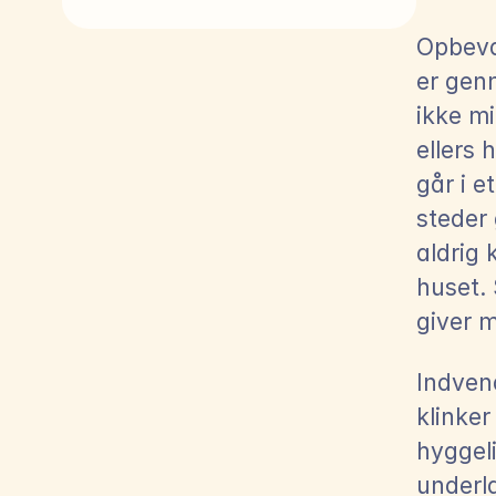
Opbevar
er genn
ikke mi
ellers 
går i e
steder
aldrig 
huset. 
giver m
Indven
klinke
hyggeli
underla