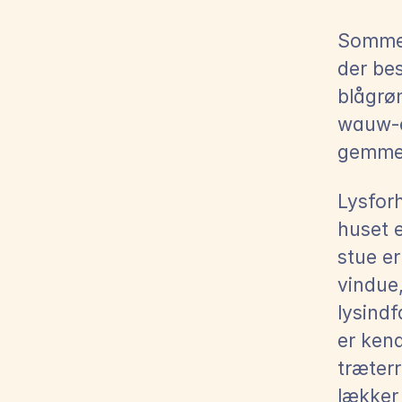
Sommeti
der bes
blågrøn
wauw-e
gemmer
Lysforh
huset e
stue er
vindue,
lysindf
er kend
træterr
lækker