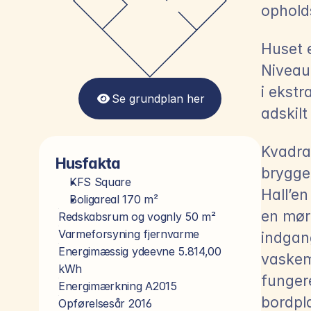
ophold
Huset 
Niveauf
i ekstr
Se grundplan her
adskilt
Kvadrat
Husfakta
brygger
KFS Square
Hall’en
Boligareal 170 m²
en mør
Redskabsrum og vognly 50 m²
Varmeforsyning fjernvarme
indgang
Energimæssig ydeevne 5.814,00 
vaskem
kWh
fungere
Energimærkning A2015
bordpl
Opførelsesår 2016