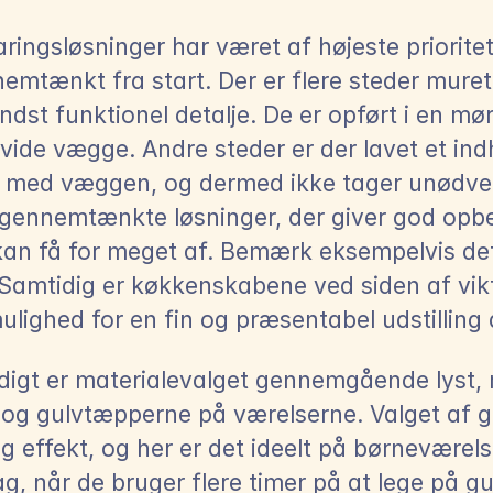
ingsløsninger har været af højeste prioritet,
emtænkt fra start. Der er flere steder muret 
ndst funktionel detalje. De er opført i en mør
hvide vægge. Andre steder er der lavet et in
t med væggen, og dermed ikke tager unødvend
 gennemtænkte løsninger, der giver god opbe
kan få for meget af. Bemærk eksempelvis det ”
Samtidig er køkkenskabene ved siden af vikt
ulighed for en fin og præsentabel udstilling
digt er materialevalget gennemgående lyst, 
r og gulvtæpperne på værelserne. Valget af g
g effekt, og her er det ideelt på børneværels
g, når de bruger flere timer på at lege på gu