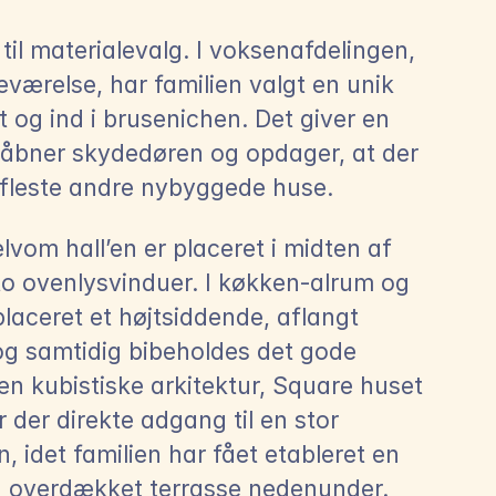
il materialevalg. I voksenafdelingen, 
ærelse, har familien valgt en unik 
 og ind i brusenichen. Det giver en 
bner skydedøren og opdager, at der 
 fleste andre nybyggede huse.
vom hall’en er placeret i midten af 
 to ovenlysvinduer. I køkken-alrum og 
placeret et højtsiddende, aflangt 
og samtidig bibeholdes det gode 
n kubistiske arkitektur, Square huset 
der direkte adgang til en stor 
, idet familien har fået etableret en 
n overdækket terrasse nedenunder. 