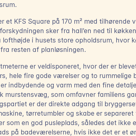
srum.
er et KFS Square på 170 m² med tilhørende v
orskydningen sker fra hall’en ned til køkken
a lofthøjde i husets store opholdsrum, hvor k
 fra resten af planløsningen.
meterne er veldisponeret, hvor der er blevet p
s, hele fire gode værelser og to rummelige b
 er indbydende og varm med den fine detalje 
k murstensvæg, som omfavner familiens garde
spartiet er der direkte adgang til bryggerset,
askine, tørretumbler og skabe er separeret 
r som en god pusleplads, således det ikke er
ads på badeværelserne, hvis ikke det er et ø