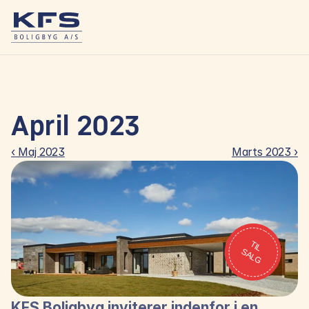
April 2023
‹ Maj 2023
Marts 2023 ›
T
IL
A
L
S
G
KFS Boligbyg inviterer indenfor i en 