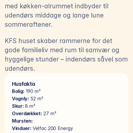
med køkken-alrummet indbyder til 
udendørs middage og lange lune 
sommeraftener.
KFS huset skaber rammerne for det 
gode familieliv med rum til samvær og 
hyggelige stunder – indendørs såvel som 
udendørs.
Husfakta
Bolig:
 190 m²
Vognly:
 52 m²
Skur: 
8 m²
Overdækket:
 27 m²
Mursten:
Vinduer:
 Velfac 200 Energy