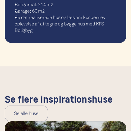
Boligareal: 214 m2
Garage: 60 m2
Se det realiserede hus og læs om kundernes 
oplevelse af at tegne og bygge hus med KFS 
Boligbyg 
her.
Se flere inspirationshuse
Se alle huse