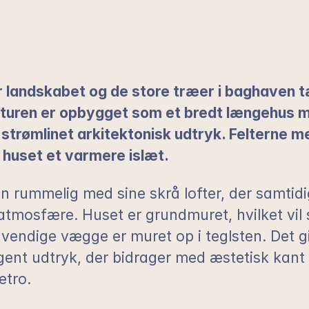
 landskabet og de store træer i baghaven tæ
ekturen er opbygget som et bredt længehus 
 strømlinet arkitektonisk udtryk. Felterne m
 huset et varmere islæt.
en rummelig med sine skrå lofter, der samtid
mosfære. Huset er grundmuret, hvilket vil s
endige vægge er muret op i teglsten. Det give
gent udtryk, der bidrager med æstetisk kant t
etro.