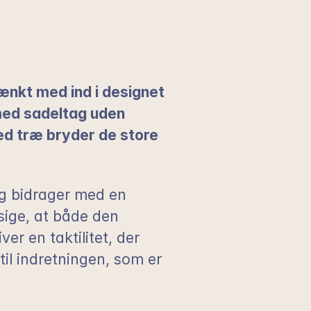
nkt med ind i designet 
med sadeltag uden 
ed træ bryder de store 
ig bidrager med en 
ige, at både den 
r en taktilitet, der 
il indretningen, som er 