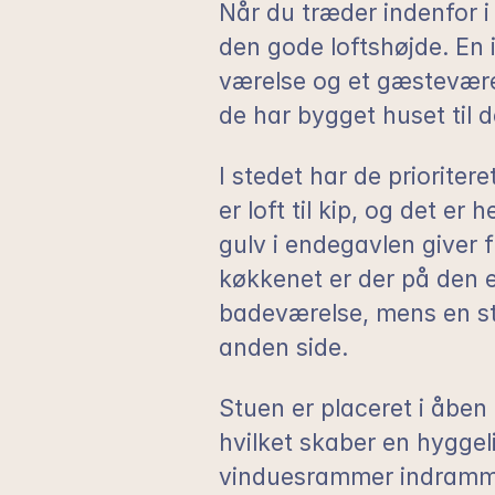
Når du træder indenfor i
den gode loftshøjde. En 
værelse og et gæstevære
de har bygget huset til 
I stedet har de priorite
er loft til kip, og det er 
gulv i endegavlen giver fr
køkkenet er der på den 
badeværelse, mens en stor
anden side.
Stuen er placeret i åben
hvilket skaber en hyggel
vinduesrammer indrammer