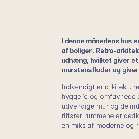
I denne månedens hus er
af boligen. Retro-arkit
udhæng, hvilket giver et
murstensflader og giver
Indvendigt er arkitektur
hyggelig og omfavnede at
udvendige mur og de indv
tilfører rummene et gedi
en miks af moderne og r