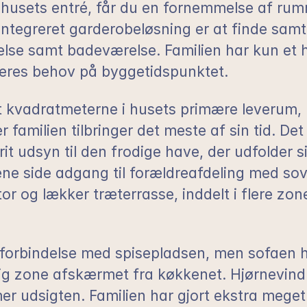
 husets entré, får du en fornemmelse af rum
integreret garderobeløsning er at finde samt
lse samt badeværelse. Familien har kun et
deres behov på byggetidspunktet.  
ret kvadratmeterne i husets primære leverum
her familien tilbringer det meste af sin tid. Det
it udsyn til den frodige have, der udfolder si
ene side adgang til forældreafdeling med sov
 og lækker træterrasse, inddelt i flere zoner 
 forbindelse med spisepladsen, men sofaen ha
ig zone afskærmet fra køkkenet. Hjørnevindu
 udsigten. Familien har gjort ekstra meget 