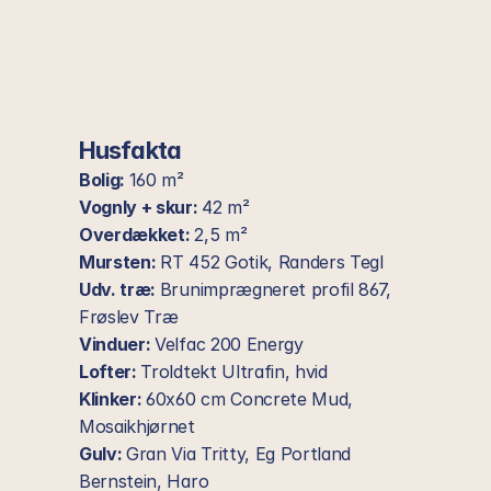
Husfakta
Bolig: 
160 m²
Vognly + skur: 
42 m²
Overdækket: 
2,5 m²
Mursten: 
RT 452 Gotik, Randers Tegl
Udv. træ: 
Brunimprægneret profil 867, 
Frøslev Træ
Vinduer: 
Velfac 200 Energy
Lofter: 
Troldtekt Ultrafin, hvid
Klinker: 
60x60 cm Concrete Mud, 
Mosaikhjørnet
Gulv: 
Gran Via Tritty, Eg Portland 
Bernstein, Haro