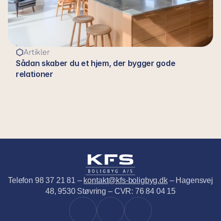
Artikler
Sådan skaber du et hjem, der bygger gode 
relationer
Telefon 98 37 21 81 – 
kontakt@kfs-boligbyg.dk
 – Hagensvej 
48, 9530 Støvring – CVR: 76 84 04 15