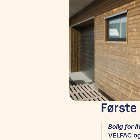
Første
Bolig for li
VELFAC og 