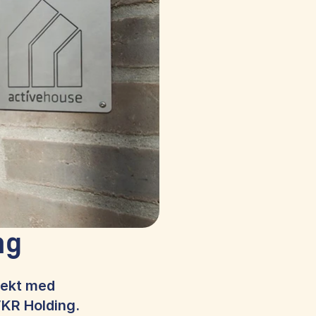
ng
jekt med 
KR Holding. 