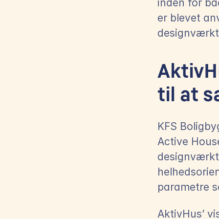
inden for bå
er blevet an
designværktø
AktivH
til at
KFS Boligby
Active House
designværktø
helhedsorien
parametre s
AktivHus’ vi