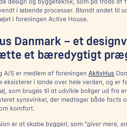
de design og byggeteknik, som på trods af fi
vendt i løbende processer. Blandt andet til ud
jet i foreningen Active House.
us Danmark – et designv
 sætte et bæredygtigt præ
g A/S er medlem af foreningen 
AktivHus
 Dan
 eksisterer i lande over hele verden, og er fæ
j, som bruges til at udvikle boliger ud fra en
teret synsvinkel, der medtager både facts o
om komfort.
sion er at skabe byggeri, som ”
giver mere, e