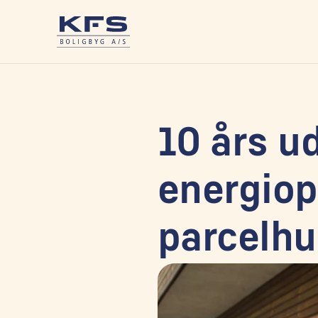
10 års ud
energiopt
parcelh