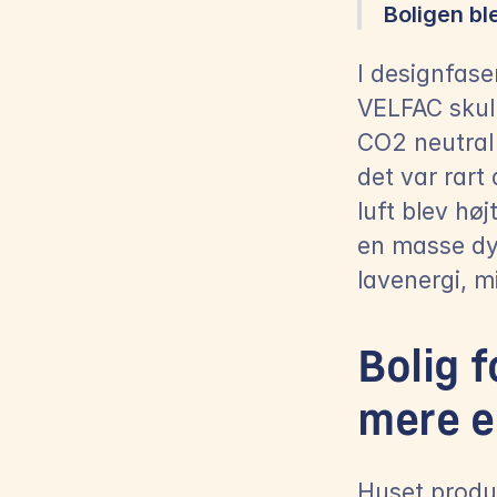
Boligen bl
I designfase
VELFAC skull
CO2 neutral 
det var rart 
luft blev hø
en masse dy
lavenergi, 
Bolig f
mere e
Huset produc