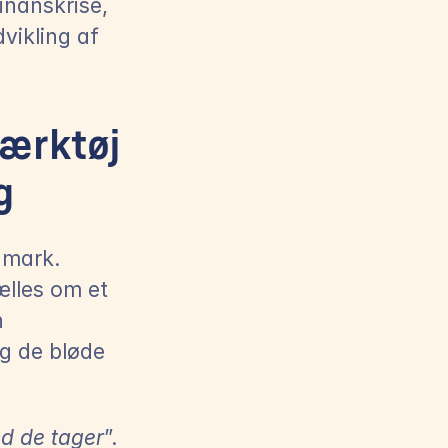
nanskrise, 
vikling af 
ærktøj 
g
mark. 
lles om et 
 
g de bløde 
nd de tager
”. 