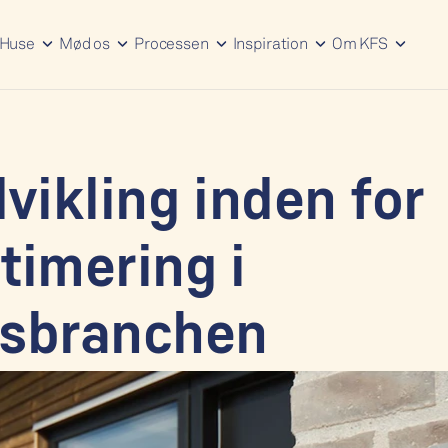
Huse
Mød os
Processen
Inspiration
Om KFS
vikling inden for 
imering i 
usbranchen