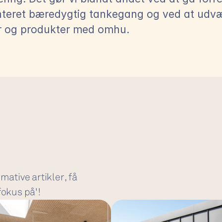
nteret bæredygtig tankegang og ved at udvæ
r og produkter med omhu.
ative artikler, få 
fokus på'!