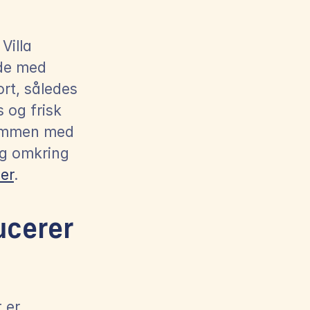
illa 
de med 
t, således 
 og frisk 
sammen med 
g omkring 
er
.
ucerer 
er 