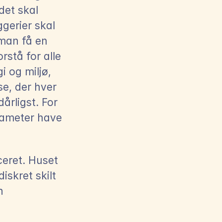
et skal 
gerier skal 
an få en 
stå for alle 
 og miljø, 
e, der hver 
rligst. For 
rameter have 
ceret. Huset 
skret skilt 
 