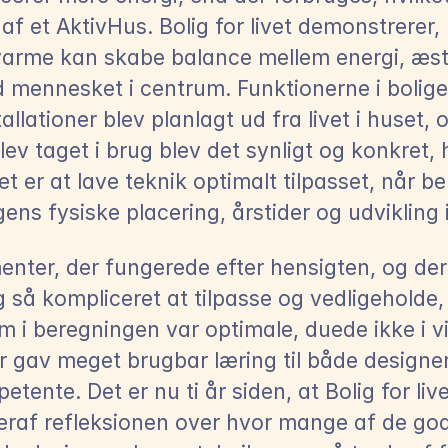
af et AktivHus. Bolig for livet demonstrerer,
varme kan skabe balance mellem energi, æste
mennesket i centrum. Funktionerne i bolige
allationer blev planlagt ud fra livet i huset, o
ev taget i brug blev det synligt og konkret, h
t er at lave teknik optimalt tilpasset, når beh
ns fysiske placering, årstider og udvikling i 
enter, der fungerede efter hensigten, og der 
g så kompliceret at tilpasse og vedligeholde, 
m i beregningen var optimale, duede ikke i vi
r gav meget brugbar læring til både designer
tente. Det er nu ti år siden, at Bolig for live
heraf refleksionen over hvor mange af de god