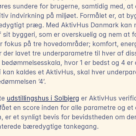
res sundere for brugerne, samtidig med, at d
iv indvirkning på miljøet. Formålet er, at byg
edygtigt præg. Med AktivHus Danmark kan m
sit byggeri, som er overskuelig og nem at for
er fokus på tre hovedområder; komfort, energi
 der lavet tre underparametre til hver af diss
 bedømmelsesskala, hvor 1 er bedst og 4 er då
i kan kaldes et AktivHus, skal hver underpa
dømmelsen ’4’.
te 
udstillingshus i Solbjerg
 er AktivHus verifi
ået en score inden for alle parametre og et di
, er et synligt bevis for bevidstheden om den
nterede bæredygtige tankegang.