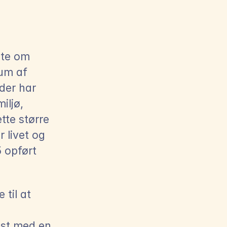
te om 
um af 
der har 
ljø, 
te større 
livet og 
 opført 
til at 
est med en 