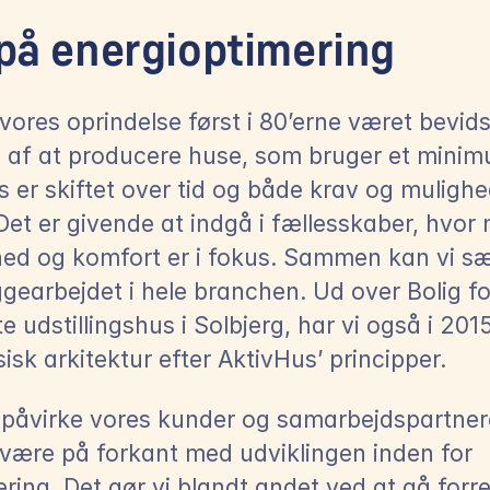
på energioptimering
 vores oprindelse først i 80’erne været bevids
 af at producere huse, som bruger et minim
s er skiftet over tid og både krav og mulighe
et er givende at indgå i fællesskaber, hvor mi
d og komfort er i fokus. Sammen kan vi sæt
earbejdet i hele branchen. Ud over Bolig for 
 udstillingshus i Solbjerg, har vi også i 2015
ssisk arkitektur efter AktivHus’ principper.
 påvirke vores kunder og samarbejdspartnere 
t være på forkant med udviklingen inden for 
ring. Det gør vi blandt andet ved at gå forr