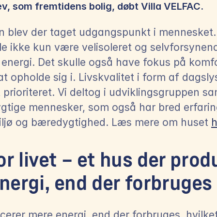
ev, som fremtidens bolig, døbt Villa VELFAC.
n blev der taget udgangspunkt i mennesket. V
e ikke kun være velisoleret og selvforsynen
energi. Det skulle også have fokus på komfor
at opholde sig i. Livskvalitet i form af dagslys
jt prioriteret. Vi deltog i udviklingsgruppen 
gtige mennesker, som også har bred erfarin
miljø og bæredygtighed. Læs mere om huset 
h
or livet – et hus der prod
nergi, end der forbruges
erer mere energi, end der forbruges, hvilket 