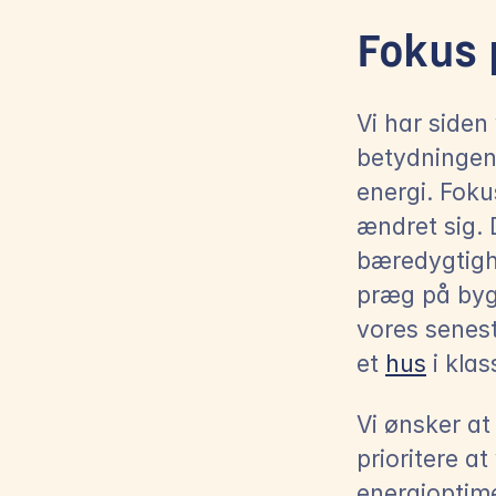
Fokus 
Vi har siden
betydningen
energi. Foku
ændret sig. D
bæredygtighe
præg på bygg
vores seneste
et 
hus
 i kla
Vi ønsker at
prioritere a
energioptime