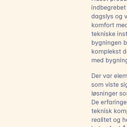
indbegrebet 
dagslys og 
komfort med 
tekniske inst
bygningen bl
komplekst de
med bygninge
Der var elem
som viste si
løsninger so
De erfaringe
teknisk kompe
realitet og 