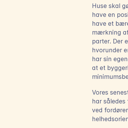
Huse skal gø
have en posit
have et bær
mærkning af 
parter. Der 
hvorunder er
har sin egen
at et bygger
minimumsbe
Vores senes
har således f
ved fordøren
helhedsorie